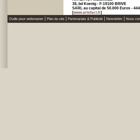
38, bd Koenig - F-19100 BRIVE
SARL au capital de 50.000 Euros - 4
[
www.artefact.fr
]
Outils pour webmaster
Plan du site
Partenariats & Publicité
Newsletter
Nous con