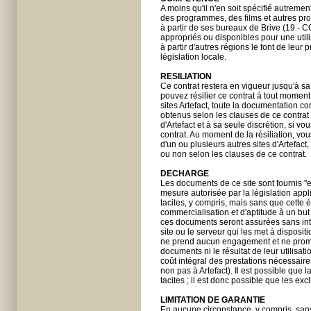
A moins qu'il n'en soit spécifié autrem
des programmes, des films et autres prod
à partir de ses bureaux de Brive (19 - C
appropriés ou disponibles pour une utili
à partir d'autres régions le font de leur 
législation locale.
RESILIATION
Ce contrat restera en vigueur jusqu'à sa 
pouvez résilier ce contrat à tout moment
sites Artefact, toute la documentation cor
obtenus selon les clauses de ce contra
d'Artefact et à sa seule discrétion, si 
contrat. Au moment de la résiliation, vo
d'un ou plusieurs autres sites d'Artefact
ou non selon les clauses de ce contrat.
DECHARGE
Les documents de ce site sont fournis "e
mesure autorisée par la législation appl
tacites, y compris, mais sans que cette é
commercialisation et d'aptitude à un but
ces documents seront assurées sans inter
site ou le serveur qui les met à disposi
ne prend aucun engagement et ne promet
documents ni le résultat de leur utilisatio
coût intégral des prestations nécessaire
non pas à Artefact). Il est possible que 
tacites ; il est donc possible que les ex
LIMITATION DE GARANTIE
En aucune circonstance, y compris, sans q