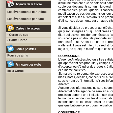
d'aucune manière que ce soit, sauf dans 
Agenda de la Corse
copie des documents sur un micro-ordinat
commerciales, pourvu que vous conservie
Les événements par thème
modification de ces documents ou leur ut
d'Artefact et à ses autres droits de propri
Les événements par date
d'utiliser ces documents sur un autre 
Si vous décidez de procéder au télécharge
Cartes interactives
qui y sont intégrées ou qui sont créées
• Corse du sud
étant collectivement dénommés sous l'app
vous cède pas un droit de propriété sur l
• Haute Corse
enregistré, mais Artefact en garde la prop
y afférent. Il vous est interdit de redis
Cartes postales
logiciel, de quelque manière que ce soit
Pour vos amis
SOUMISSIONS
L'agence Artefact est toujours très sati
qui apprécient ses produits, y compris 
Annuaire des webs
d'accepter ou d'étudier des idées créat
elle-même sollicités.
de la Corse
Si, malgré notre demande expresse à ce 
idées, notes, dessins, concepts ou autr
sous le nom de "Informations") ces Info
Artefact.
Aucune des Informations ne sera soumise
Artefact et notre agence ne sera en aucu
précision apporte une limitation aux dis
le monde entier de tous les droits exista
Informations de toutes sortes et de toutes
quelque but que ce soit, commercial ou 
COMPETENCE