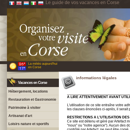
Le guide de vos vacances en Corse
La météo aujourd'hui
en Corse
informations légales
Vacances en Corse
Hébergement, locations
A LIRE ATTENTIVEMENT AVANT UTILI
Restauration et Gastronomie
L'utilisation de ce site entraîne votre a
Patrimoine à visiter
les clauses énoncées ci-après, il serait 
Artisanat d'art
RESTRICTIONS A L'UTILISATION D
Ce site est détenu et géré par Artefact 
Loisirs nature et sportifs
"nous" ou "notre agence"). Aucun des 
contrôlé par Artefact, ne peut être copié,