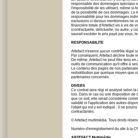
responsable des dommages spéciaux ou in
l'impossibilité de les utiliser), même si 
de la possibilité de ces dommages. La lég
responsabilité pour les dommages indirec
exclusions ci-dessus mentionnées ne vou
financière totale d'Artefact vis à vis de
(contractuelle, délictuelle, ou autre, y c
saurait excéder le prix payé par vous, le
RESPONSABILITE
Artefact n'exerce aucun contrôle légal su
Par conséquent, Artefact décline toute 
De même, Artefact ne peut être tenu e
outils de communication qu'il offre à ses
Le contenu des pages de nos partenaires 
redistribution par quelque moyen que ce s
partenaires concernés.
DIVERS
Ce contrat sera régi et analysé selon la 
lois. Dans le cas où une disposition de c
que ce soit, elle serait considérée comme
validité ni l'application des autres dispo
l'objet qui est y est indiqué ; il ne pour
contractantes.
© Artefact multimédia. Tous droits réser
Numéro d'enregistrement du site à la C
ARTEFACT Multimédia