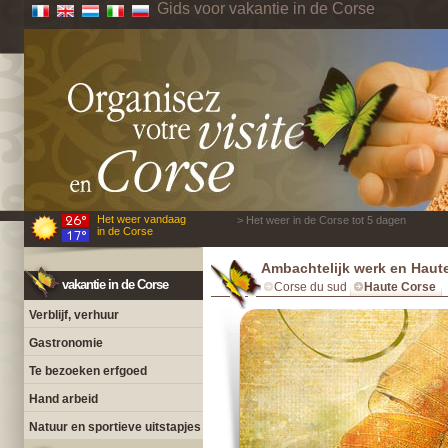
Gids voor vakantie in de Corse
Het weer vandaag
> Het weer in de Corse tot 5 dagen
in de Corse
Ambachtelijk werk en Haut
vakantie in de Corse
Corse du sud
Haute Corse
Verblijf, verhuur
Gastronomie
Te bezoeken erfgoed
Hand arbeid
Natuur en sportieve uitstapjes